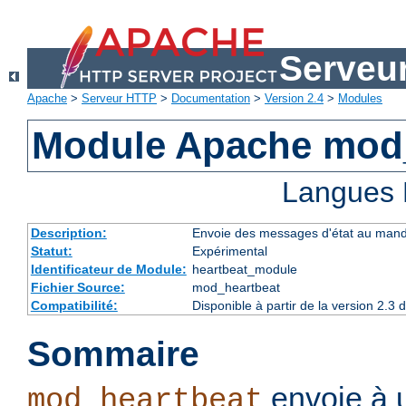
Serveu
Apache
>
Serveur HTTP
>
Documentation
>
Version 2.4
>
Modules
Module Apache mod
Langues 
Description:
Envoie des messages d'état au manda
Statut:
Expérimental
Identificateur de Module:
heartbeat_module
Fichier Source:
mod_heartbeat
Compatibilité:
Disponible à partir de la version 2.
Sommaire
envoie à 
mod_heartbeat