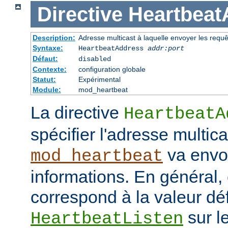
Directive
Heartbeat
Description:
Adresse multicast à laquelle envoyer les requ
Syntaxe:
HeartbeatAddress
addr:port
Défaut:
disabled
Contexte:
configuration globale
Statut:
Expérimental
Module:
mod_heartbeat
La directive
HeartbeatA
spécifier l'adresse multica
va envo
mod_heartbeat
informations. En général,
correspond à la valeur déf
sur l
HeartbeatListen